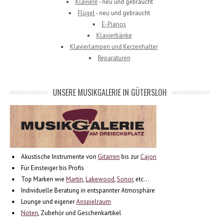
Klaviere
- neu und gebraucht
Flügel
- neu und gebraucht
E-Pianos
Klavierbänke
Klavierlampen und Kerzenhalter
Reparaturen
UNSERE MUSIKGALERIE IN GÜTERSLOH
Akustische Instrumente von
Gitarren
bis zur
Cajon
Für Einsteiger bis Profis
Top Marken wie
Martin
,
Lakewood
,
Sonor
, etc...
Individuelle Beratung in entspannter Atmosphäre
Lounge und eigener
Anspielraum
Noten
, Zubehör und Geschenkartikel